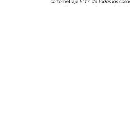
cortometraje
El fin de todas las cosa
especial, ya que fue alumna de la Es
tras realizar varios cortometrajes c
cinematográfica
.