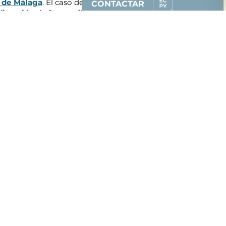
e de Málaga
. El caso de Norma Vila es
CONTACTAR
irección de fotografía
, sin embargo
, decidió dar el salto a la
dirección
Contacta con la
Escuela de Cine del
País Vasco
e infórmate sin
compromiso.
628 87 00 51
(solo whatsapp)
94 608 85 50
Solicitar Info.
Síguenos: