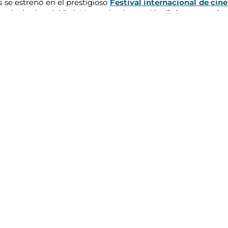
s
se estrenó en el prestigioso
Festival internacional de cin
cuela de cine del País Vasco, donde cursó la
diplomatura de d
omo directora de fotografía, con mucho talento debemos decir