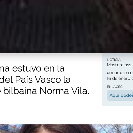
NOTICIA:
Masterclass 
a estuvo en la
PUBLICADO EL:
del País Vasco la
16 de enero 
ENLACES:
 bilbaína Norma Vila.
Aquí podéi