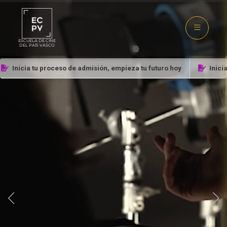
ESCUELA DE CINE
DEL PAÍS VASCO
Inicia tu proceso de admisión, empieza tu futuro hoy
Inicia tu
Aprende con
profesionales
Nuestros profesores son profesionales en
activo del mundo audiovisual