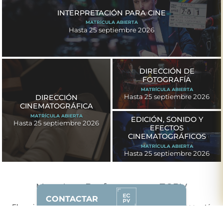
INTERPRETACIÓN PARA CINE
MATRÍCULA ABIERTA
Hasta 25 septiembre 2026
DIRECCIÓN DE
FOTOGRAFÍA
MATRÍCULA ABIERTA
Hasta 25 septiembre 2026
DIRECCIÓN
CINEMATOGRÁFICA
MATRÍCULA ABIERTA
EDICIÓN, SONIDO Y
Hasta 25 septiembre 2026
EFECTOS
CINEMATOGRÁFICOS
MATRÍCULA ABIERTA
Hasta 25 septiembre 2026
Nuestros Profesores en ECPV
CONTACTAR
El equipo docente de la
Escuela de Cine del País Vasco
está
formado por profesionales en activo que compaginan su trabajo
628 87 00 51