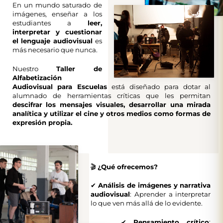
En un mundo saturado de
imágenes, enseñar a los
estudiantes a
leer,
interpretar y cuestionar
el lenguaje audiovisual
es
más necesario que nunca.
Nuestro
Taller de
Alfabetización
Audiovisual para Escuelas
está diseñado para dotar al
alumnado de herramientas críticas que les permitan
descifrar los mensajes visuales, desarrollar una mirada
analítica y utilizar el cine y otros medios como formas de
expresión propia.
🎬
¿Qué ofrecemos?
✔
Análisis de imágenes y narrativa
audiovisual
: Aprender a interpretar
lo que ven más allá de lo evidente.
✔
Pensamiento crítico
: