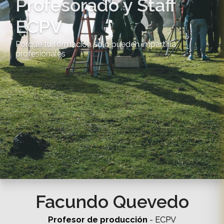
Profesorado y Staff
ECPV
Porque tu formación solo pueden impartirla
profesionales
Facundo Quevedo
Profesor de producción
- ECPV