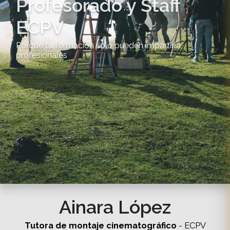
Profesorado y Staff
ECPV
Porque tu formación solo pueden impartirla
profesionales
Ainara López
Tutora de montaje cinematográfico
- ECPV