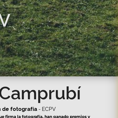
PV
 Camprubí
 de fotografía
- ECPV
que firma la fotografía, han ganado premios y