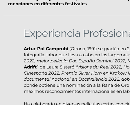
menciones en diferentes festivales
Experiencia Profesion
Artur-Pol Camprubí
(Girona, 1991) se gradúa en 2
fotografía, labor que lleva a cabo en los largometr
2022, mejor película Doc España Seminci 2022, 
Adrift
” de Laura Sisteró
(Visions du Reel 2022, 
Cinespaña 2022, Premio Silver Horn en Krakow In
documental nacional en DocsValència 2022, dob
donde obtiene una nominación a la Rana de Oro 
máximos reconocimientos internacionales en labo
Ha colaborado en diversas películas cortas con 
Pacifique, Lur Olaizola, Gala Hernández, Alex Re
seleccionadas en diversos festivales internacio
entre otros. También es director de fotografía de
Anna Cornudella y
“Oasis”
de Irene Baqué, amba