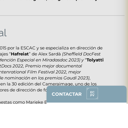
al
015 por la ESCAC y se especializa en dirección de
ajes “
Hafreiat
” de Alex Sardà
(Sheffield DocFest
Mención Especial en Miradasdoc 2023) y
“
Tolyatti
HotDocs 2022, Premio mejor documental
tenrational Film Festival 2022, mejor
le nominación en los premios Gaudí 2023)
,
en la 30 edición del Cameraimage, uno de los
res de dirección de fotografía.
CONTACTAR
cinestas como Marieke Elzermann, Naomi
ynolds, Maria Inês Gonçalves, o Eneko Sagardoy,
Contacta con la
Escuela de Cine del
País Vasco
e infórmate sin
nales como Roterdam, Locarno o Cinema du Reel
compromiso.
 los largometrajes
“The Human Hibernation”
de
s en fase de posproducción.