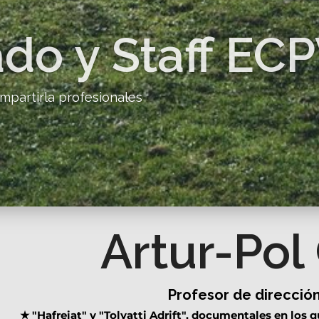
do y Staff EC
mpartirla profesionales
Artur-Pol
Profesor de dirección
★
"Hafreiat" y "Tolyatti Adrift", documentales en los 