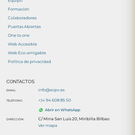
Equipo
Formación
Colaboradores
Puertas Abiertas
One to one
Web Accesible
Web Eco-amigable
Política de privacidad
CONTACTOS
info@ecpv.es
EMAIL:
94 608 85 50
+34
TELÉFONO:
Abrir en WhatsApp
C/ Mina San Luis 20, Miribilla Bilbao
DIRECCIÓN:
Ver mapa