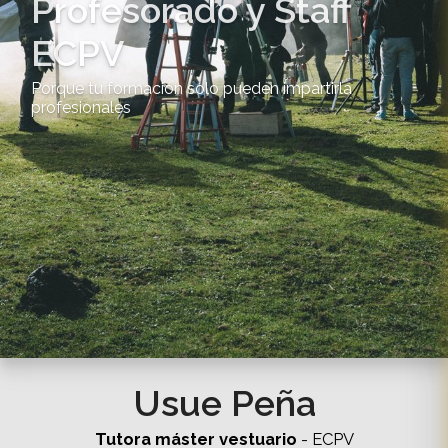
Profesorado y Staff
ECPV
Porque tu formación solo pueden impartirla
profesionales
Usue Peña
Tutora máster vestuario
- ECPV