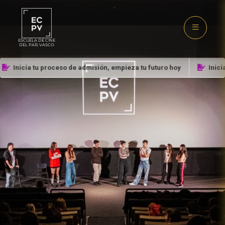
ESCUELA DE CINE
DEL PAÍS VASCO
Inicia tu proceso de admisión, empieza tu futuro hoy
Inicia 