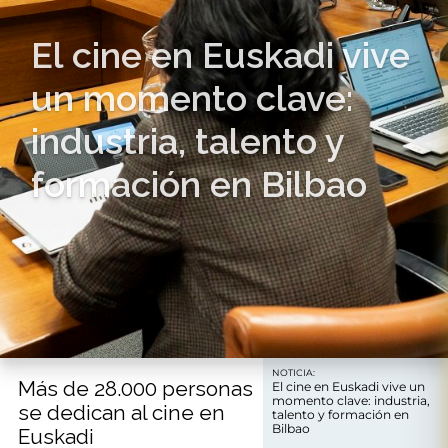
El cine en Euskadi vive
un momento clave:
industria, talento y
formación en Bilbao
NOTICIA:
Más de 28.000 personas
El cine en Euskadi vive un
momento clave: industria,
se dedican al cine en
talento y formación en
Bilbao
Euskadi