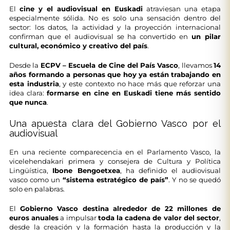
El
cine y el audiovisual en Euskadi
atraviesan una etapa
especialmente sólida. No es solo una sensación dentro del
sector: los datos, la actividad y la proyección internacional
confirman que el audiovisual se ha convertido en
un pilar
cultural, económico y creativo del país
.
Desde la
ECPV – Escuela de Cine del País Vasco
, llevamos
14
años formando a personas que hoy ya están trabajando en
esta industria
, y este contexto no hace más que reforzar una
idea clara:
formarse en cine en Euskadi tiene más sentido
que nunca
.
Una apuesta clara del Gobierno Vasco por el
audiovisual
En una reciente comparecencia en el Parlamento Vasco, la
vicelehendakari primera y consejera de Cultura y Política
Lingüística,
Ibone Bengoetxea
, ha definido el audiovisual
vasco como un
“sistema estratégico de país”
. Y no se quedó
solo en palabras.
El
Gobierno Vasco destina alrededor de 22 millones de
euros anuales
a impulsar
toda la cadena de valor del sector
,
desde la creación y la formación hasta la producción y la