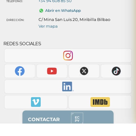
94 608 85 50
+34
TELÉFONO:
Abrir en WhatsApp
C/ Mina San Luis 20, Miribilla Bilbao
DIRECCIÓN:
Ver mapa
REDES SOCIALES
CONTACTAR
Volver arriba ↑
628 87 00 51