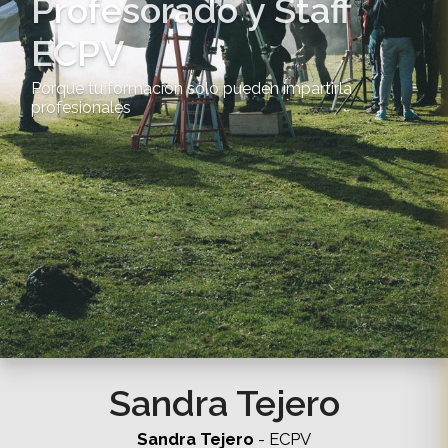
Profesorado y Staff
ECPV
Porque tu formación solo pueden impartirla
profesionales
Sandra Tejero
Sandra Tejero
- ECPV