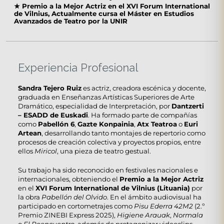
★
Premio a la Mejor Actriz en el XVI Forum International
de Vilnius, Actualmente cursa el Máster en Estudios
Avanzados de Teatro por la UNIR
Experiencia Profesional
Sandra Tejero Ruiz
es actriz, creadora escénica y docente,
graduada en Enseñanzas Artísticas Superiores de Arte
Dramático, especialidad de Interpretación, por
Dantzerti
– ESADD de Euskadi
. Ha formado parte de compañías
como
Pabellón 6
,
Gazte Konpainia
,
Atx Teatroa
o
Euri
Artean
, desarrollando tanto montajes de repertorio como
procesos de creación colectiva y proyectos propios, entre
ellos
Miricol
, una pieza de teatro gestual.
Su trabajo ha sido reconocido en festivales nacionales e
internacionales, obteniendo el
Premio a la Mejor Actriz
en el
XVI Forum International de Vilnius (Lituania)
por
la obra
Pabellón del Olvido
. En el ámbito audiovisual ha
participado en cortometrajes como
Pisu Ederra 42M2
(2.º
Premio ZINEBI Express 2025),
Higiene Arauak
,
Normala